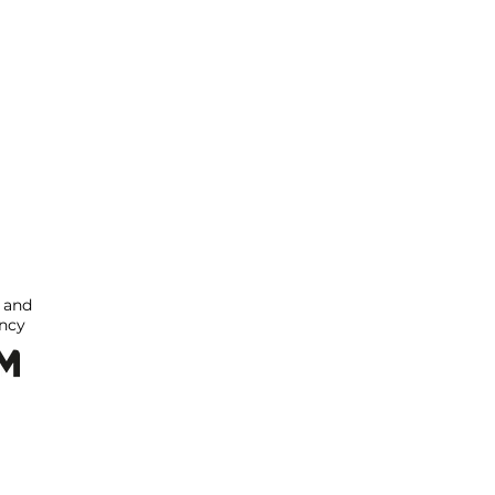
l and
ncy