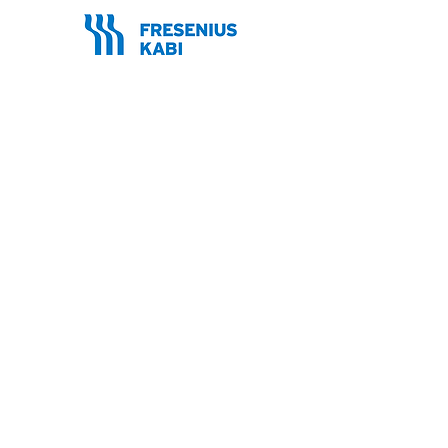
Realização
Organização
Agência de Turismo
Siga a SBNPE e acompanhe
as novidades
@sbnpebraspen